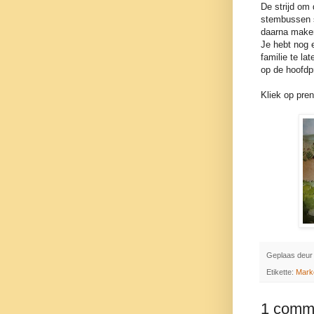
De strijd om 
stembussen s
daarna maken
Je hebt nog 
familie te la
op de hoofdpr
Kliek op pre
Geplaas deu
Etikette:
Mark
1 comm