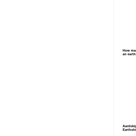
How man
an eart
Aardski
Earthshi