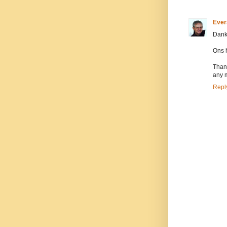
Ever
Dank
Ons h
Than
any 
Repl