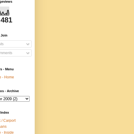
ageviews
,481
- Join
ts
mments
ys - Menu
te - Home
os - Archive
 Index
 / Carport
aans
 - Inside