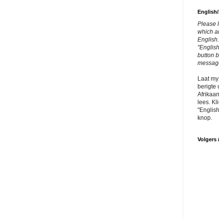
English/
Please 
which ar
English.
"English
button 
messag
Laat my
berigte 
Afrikaan
lees. Kl
"English
knop.
Volgers 