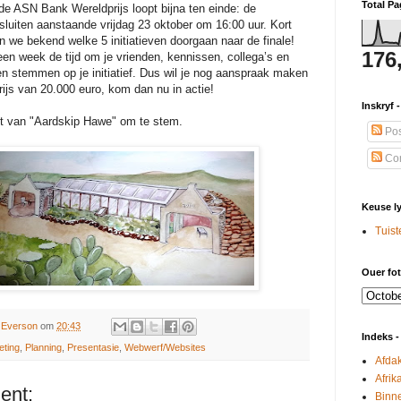
Total P
de ASN Bank Wereldprijs loopt bijna ten einde: de
luiten aanstaande vrijdag 23 oktober om 16:00 uur. Kort
 we bekend welke 5 initiatieven doorgaan naar de finale!
176
een week de tijd om je vrienden, kennissen, collega’s en
ten stemmen op je initiatief. Dus wil je nog aanspraak maken
ijs van 20.000 euro, kom dan nu in actie!
Inskryf 
nt van "Aardskip Hawe" om te stem.
Pos
Co
Keuse l
Tuis
Ouer fot
r
Everson
om
20:43
Indeks -
eting
,
Planning
,
Presentasie
,
Webwerf/Websites
Afdak
Afrik
ent:
Binne