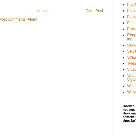
Plan/
Plan
Home
Older Post
Plant
Post Comments (Atom)
Pleis
Pres
Recy
ing
Sakk
Sewa
Straw
Tyre
Vide
Volun
Vrywi
Wate
Webw
Hoeveel
het ons 
How man
sement 
thus far