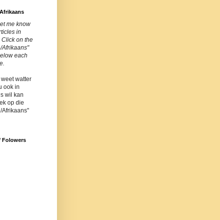
Afrikaans
let me know
ticles in
 Click on the
/Afrikaans"
below each
e.
 weet watter
u ook in
s wil kan
iek op die
/Afrikaans"
/ Folowers